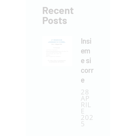
Recent
Posts
Insi
em
e si
corr
e
28
AP
RIL
E
202
5