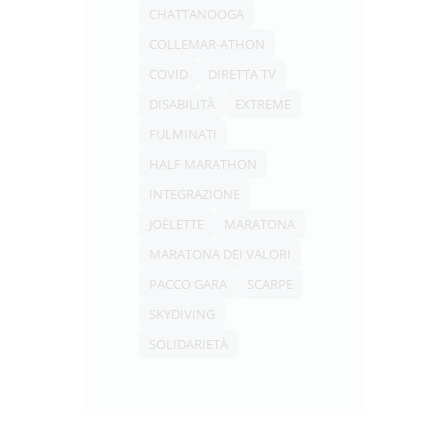
CHATTANOOGA
COLLEMAR-ATHON
COVID
DIRETTA TV
DISABILITÀ
EXTREME
FULMINATI
HALF MARATHON
INTEGRAZIONE
JOËLETTE
MARATONA
MARATONA DEI VALORI
PACCO GARA
SCARPE
SKYDIVING
SOLIDARIETÀ