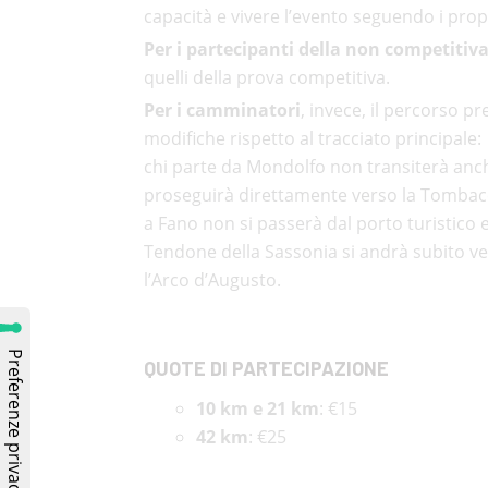
capacità e vivere l’evento seguendo i prop
Per i partecipanti della non competitiv
quelli della prova competitiva.
Per i camminatori
, invece, il percorso pr
modifiche rispetto al tracciato principale:
chi parte da Mondolfo non transiterà an
proseguirà direttamente verso la Tombac
a Fano non si passerà dal porto turistico e
Tendone della Sassonia si andrà subito ve
l’Arco d’Augusto.
QUOTE DI PARTECIPAZIONE
10 km e 21 km
: €15
42 km
: €25