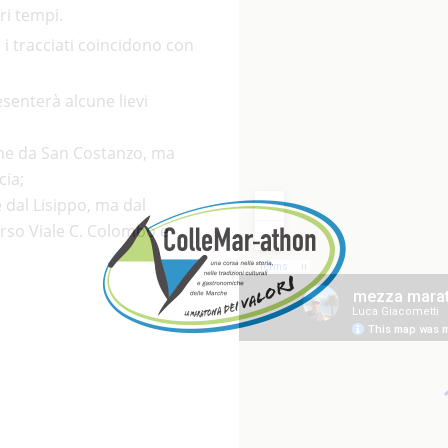
ri tempi.
a
i tracciati coincidono con
esenterà alcune lievi
che da San Costanzo, ma
cia;
 dal Lisippo, ma dal
rso Viale C. Colombo e