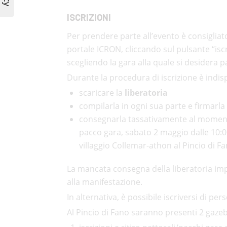
ISCRIZIONI
Per prendere parte all’evento è consigliato
portale ICRON, cliccando sul pulsante “iscri
scegliendo la gara alla quale si desidera p
Durante la procedura di iscrizione è indis
scaricare la
liberatoria
compilarla in ogni sua parte e firmarla
consegnarla tassativamente al momento 
pacco gara, sabato 2 maggio dalle 10:00
villaggio Collemar-athon al Pincio di F
La mancata consegna della liberatoria imp
alla manifestazione.
In alternativa, è possibile iscriversi di per
Al Pincio di Fano saranno presenti 2 gazeb