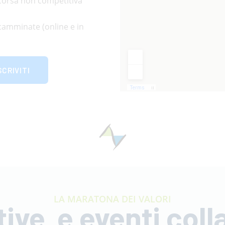
a corsa non competitiva
a camminate (online e in
SCRIVITI
LA MARATONA DEI VALORI
tive e eventi coll