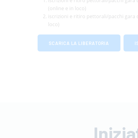
iscrizioni e ritiro pettorali/pacchi gar
(online e in loco)
iscrizioni e ritiro pettorali/pacchi gar
loco)
SCARICA LA LIBERATORIA
I
Inizia