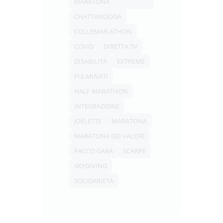
MARATONA
CHATTANOOGA
COLLEMAR-ATHON
COVID
DIRETTA TV
DISABILITÀ
EXTREME
FULMINATI
HALF MARATHON
INTEGRAZIONE
JOËLETTE
MARATONA
MARATONA DEI VALORI
PACCO GARA
SCARPE
SKYDIVING
SOLIDARIETÀ