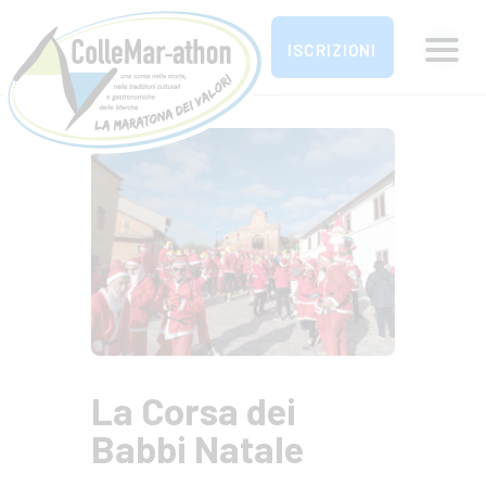
ISCRIZIONI
La Maratona dei valori dal Colle al Mar
PARTECIPA
OSPITALITÀ E SERVIZI
NEWS
CONTATTI
LA MARATONA DEI
VALORI
La Corsa dei
Babbi Natale