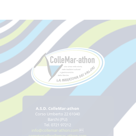
A.S.D. ColleMar-athon
Corso Umberto 22 61040
Barchi (PU)
Tel. 0721 97212
info@collemar-athon.com

segreteria@collemar-athon.com