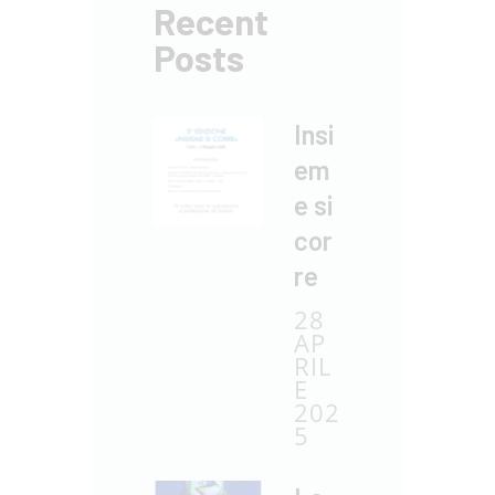
Recent
Posts
Insi
em
e si
cor
re
28
AP
RIL
E
202
5