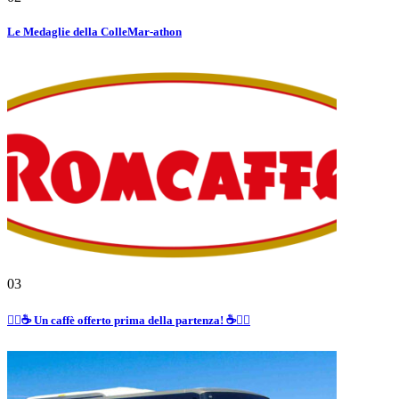
Le Medaglie della ColleMar-athon
03
🏃‍♂️☕ Un caffè offerto prima della partenza! ☕🏃‍♀️