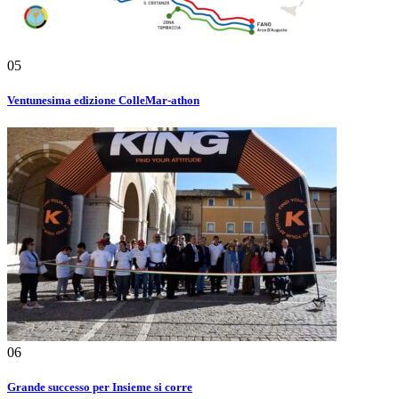
05
Ventunesima edizione ColleMar-athon
06
Grande successo per Insieme si corre