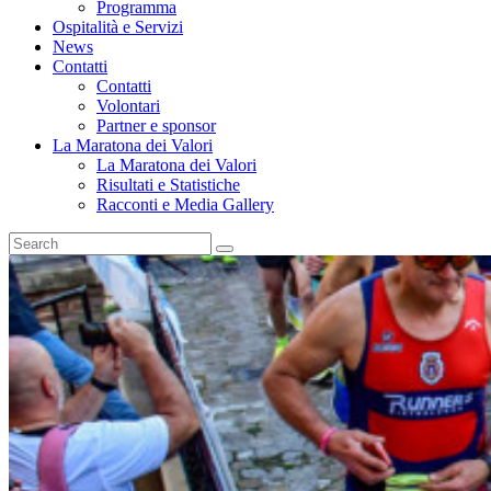
Programma
Ospitalità e Servizi
News
Contatti
Contatti
Volontari
Partner e sponsor
La Maratona dei Valori
La Maratona dei Valori
Risultati e Statistiche
Racconti e Media Gallery