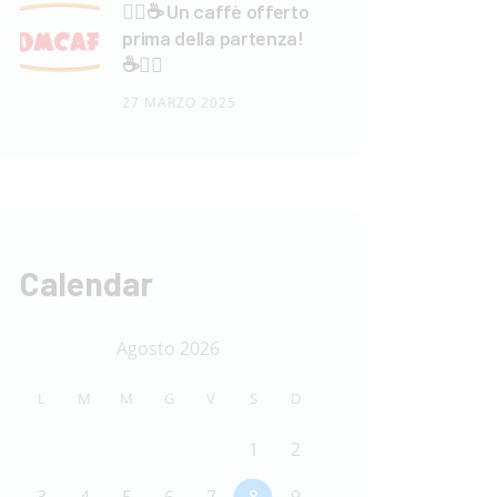
🏃‍♂️☕ Un caffè offerto
prima della partenza!
☕🏃‍♀️
27 MARZO 2025
Calendar
Agosto 2026
L
M
M
G
V
S
D
1
2