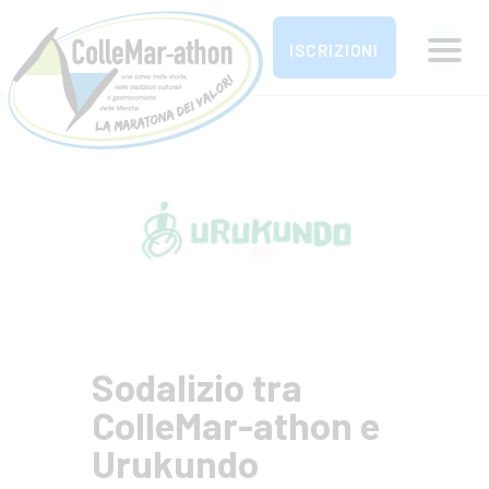
ISCRIZIONI
La Maratona dei valori dal Colle al Mar
PARTECIPA
OSPITALITÀ E SERVIZI
NEWS
CONTATTI
LA MARATONA DEI
VALORI
Sodalizio tra
ColleMar-athon e
Urukundo